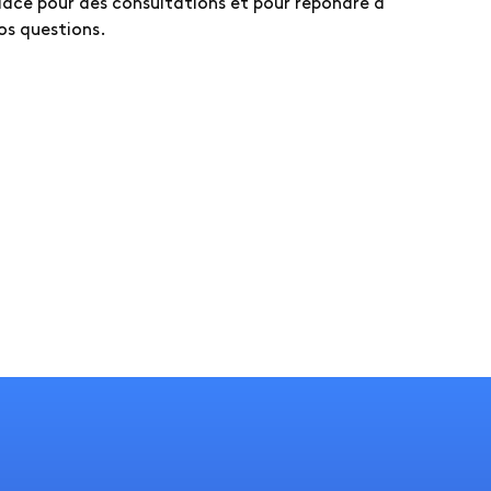
lace pour des consultations et pour répondre à
os questions.
Veuillez noter qu'il n'est pas possible de rechercher des analyses avec cette fonction de recherche.
Pour les analyses, veuillez utiliser le bouton de recherche dans le
répertoire des analyses
.