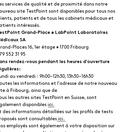
es services de qualité et de proximité dans notre
ouveau site TestPoint sont disponibles pour tous nos
lients, patients et de tous les cabinets médicaux et
atients intéressés.
estPoint Grand-Place • LabPoint Laboratoires
édicaux SA
rand-Places 16, 1er étage • 1700 Fribourg
79 552 31 95
ans rendez-vous pendant les heures d'ouverture
égulières:
undi au vendredi : 9h00–12h30, 13h30–16h30
outes les informations et l'adresse de notre nouveau
ite à Fribourg, ainsi que de
ous les autres sites TestPoint en Suisse, sont
galement disponibles
ici.
t des informations détaillées sur les profils de tests
roposés sont consultables
ici.
os employés sont également à votre disposition sur